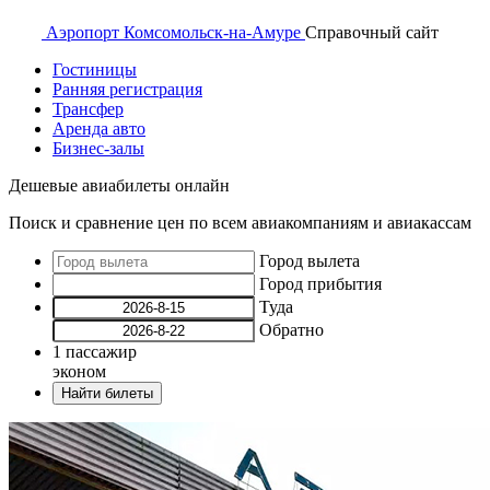
Аэропорт
Комсомольск-на-Амуре
Справочный
сайт
Гостиницы
Ранняя регистрация
Трансфер
Аренда авто
Бизнес-залы
Дешевые авиабилеты онлайн
Поиск и сравнение цен по всем авиакомпаниям и авиакассам
Город вылета
Город прибытия
Туда
Обратно
1
пассажир
эконом
Найти билеты