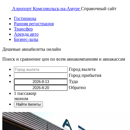
Аэропорт
Комсомольск-на-Амуре
Справочный
сайт
Гостиницы
Ранняя регистрация
Трансфер
Аренда авто
Бизнес-залы
Дешевые авиабилеты онлайн
Поиск и сравнение цен по всем авиакомпаниям и авиакассам
Город вылета
Город прибытия
Туда
Обратно
1
пассажир
эконом
Найти билеты