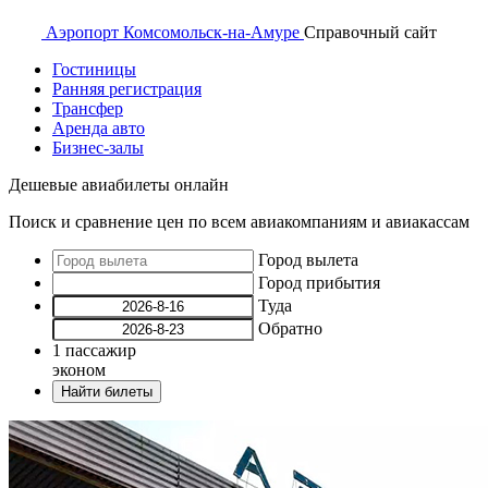
Аэропорт
Комсомольск-на-Амуре
Справочный
сайт
Гостиницы
Ранняя регистрация
Трансфер
Аренда авто
Бизнес-залы
Дешевые авиабилеты онлайн
Поиск и сравнение цен по всем авиакомпаниям и авиакассам
Город вылета
Город прибытия
Туда
Обратно
1
пассажир
эконом
Найти билеты