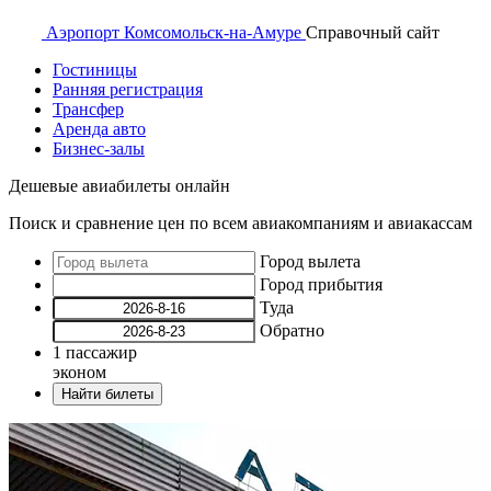
Аэропорт
Комсомольск-на-Амуре
Справочный
сайт
Гостиницы
Ранняя регистрация
Трансфер
Аренда авто
Бизнес-залы
Дешевые авиабилеты онлайн
Поиск и сравнение цен по всем авиакомпаниям и авиакассам
Город вылета
Город прибытия
Туда
Обратно
1
пассажир
эконом
Найти билеты